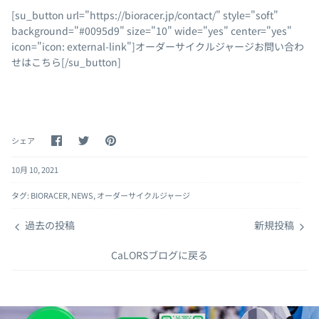
[su_button url="https://bioracer.jp/contact/" style="soft"
background="#0095d9" size="10" wide="yes" center="yes"
icon="icon: external-link"]オーダーサイクルジャージお問い合わ
せはこちら[/su_button]
Facebook
Twitter
pinterest
シェア
で
で
で
シ
シ
ピ
10月 10, 2021
ェ
ェ
ン
ア
ア
留
め
タグ:
BIORACER
NEWS
オーダーサイクルジャージ
過去の投稿
新規投稿
CaLORSブログに戻る