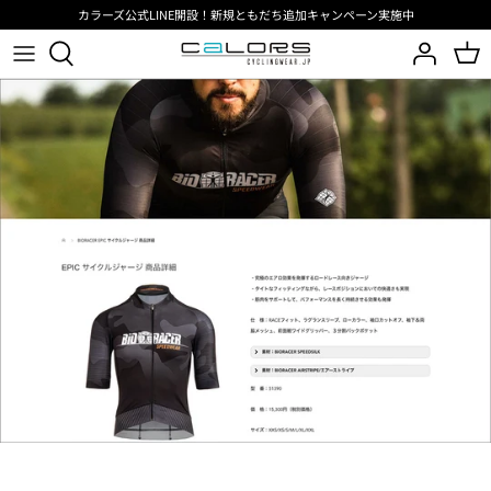
コ
カラーズ公式LINE開設！新規ともだち追加キャンペーン実施中
ン
テ
ン
サイクリングウェア
サイクリングウェア
インタークーラーコレクション
UAE Team Emirates XRG
BIORACER
ビオレーサーメディア
ツ
へ
アクセサリー
アクセサリー
SPEEDWEAR CONCEPT
Team TotalEnergies
PISSEI
ブログ
移
動
シーズン
JAPAN LIMITED
Groupama FDJ United
スポーツ
BIORACER 26SS
Belgian cycling
PISSEI 26SS
RIDE BIBSHORTS
RIDE AEROSUIT
ReSkin