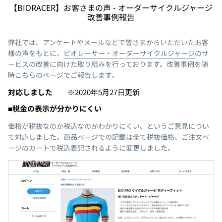
【BIORACER】お客さまの声 - オーダーサイクルジャージ
改善事例報告
弊社では、アンケートやメールなどで皆さまからいただいたお客
様の声をもとに、
ビオレーサー・オーダーサイクルジャージ
のサ
ービスの改善に向けた取り組みを行っております。改善事例を随
時こちらのページでご報告します。
対応しました
※2020年5月27日更新
■税金の表示が分かりにくい
価格が税抜なのか税込なのかわかりにくい、というご意見につい
て対応しました。商品ページでの記載は全て税抜価格、ご注文ペ
ージのカートで税込表記されるように変更しました。
ップインタークーラー
Speedwear AeroLite Road Race Suit
Speedwea
Cool Grey
Black
¥55,000
¥55,000