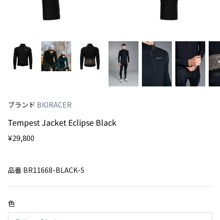
ブランド
BIORACER
Tempest Jacket Eclipse Black
¥29,800
ップインタークーラー
Speedwear AeroLite Road Race Suit
Speedwea
Cool Grey
Black
品番
BR11668-BLACK-S
¥55,000
¥55,000
色