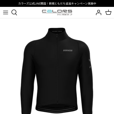
コ
カラーズ公式LINE開設！新規ともだち追加キャンペーン実施中
ン
テ
サイクリングウェア
サイクリングウェア
インタークーラーコレクション
UAE Team Emirates XRG
BIORACER
ビオレーサーメディア
ン
ツ
アクセサリー
アクセサリー
SPEEDWEAR CONCEPT
Team TotalEnergies
PISSEI
ブログ
へ
移
シーズン
JAPAN LIMITED
Groupama FDJ United
動
スポーツ
BIORACER 26SS
Belgian cycling
PISSEI 26SS
RIDE BIBSHORTS
RIDE AEROSUIT
ReSkin