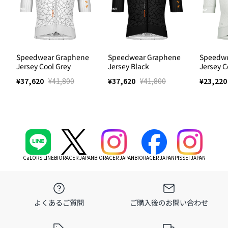
サイズを検索
こちら
Speedwear Graphene
Speedwear Graphene
Speedwe
Jersey Cool Grey
Jersey Black
Jersey C
¥37,620
¥41,800
¥37,620
¥41,800
¥23,22
CaLORS LINE
BIORACER JAPAN
BIORACER JAPAN
BIORACER JAPAN
PISSEI JAPAN
よくあるご質問
ご購入後のお問い合わせ