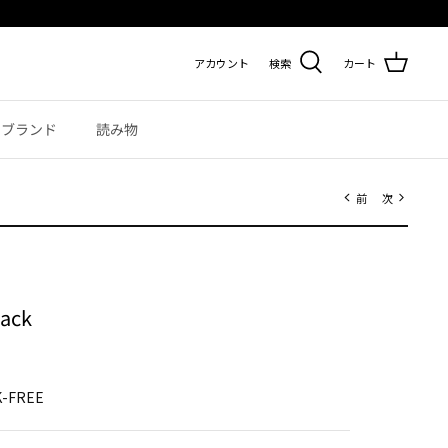
アカウント
検索
カート
ブランド
読み物
前
次
lack
K-FREE