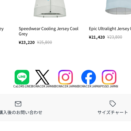
ey
Speedwear Cooling Jersey Cool
Epic Ultralight Jersey
Grey
¥21,420
¥23,800
¥23,220
¥25,800
CaLORS LINE
BIORACER JAPAN
BIORACER JAPAN
BIORACER JAPAN
PISSEI JAPAN
購入後のお問い合わせ
サイズチャート