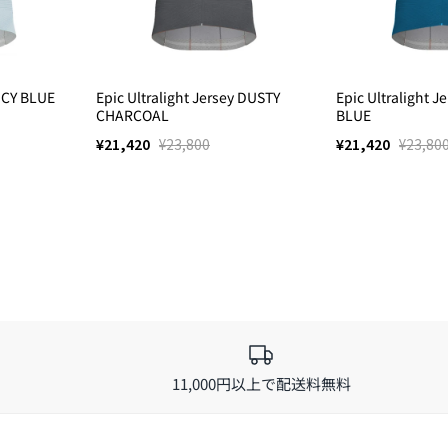
 ICY BLUE
Epic Ultralight Jersey DUSTY
Epic Ultralight 
CHARCOAL
BLUE
¥21,420
¥23,800
¥21,420
¥23,80
11,000円以上で配送料無料