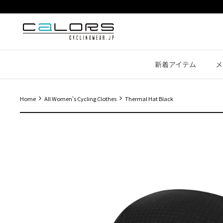
コ
ン
テ
ン
ツ
新着アイテム
メ
へ
移
動
Home
All Women's Cycling Clothes
Thermal Hat Black