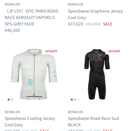
BIORACER
BIORACER
［JP LTD］EPIC PARIS ROAD
Speedwear Graphene Jersey
RACE AEROSUIT VAPOR2.0
Cool Grey
SPS-GREY FADE
¥37,620
¥41,800
SALE
¥46,500
10％OFF
10％OFF
BIORACER
BIORACER
Speedwear Cooling Jersey
Speedwear Road Race Suit
Cool Grey
BLACK