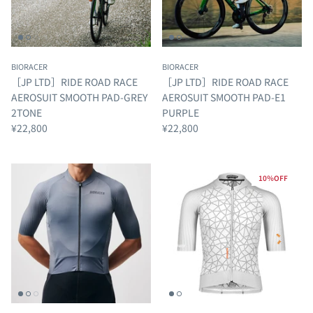
BIORACER
BIORACER
［JP LTD］RIDE ROAD RACE
［JP LTD］RIDE ROAD RACE
AEROSUIT SMOOTH PAD-GREY
AEROSUIT SMOOTH PAD-E1
2TONE
PURPLE
¥22,800
¥22,800
10％OFF
ップインタークーラー
Speedwear AeroLite Road Race Suit
Speedwea
Cool Grey
Black
¥55,000
¥55,000