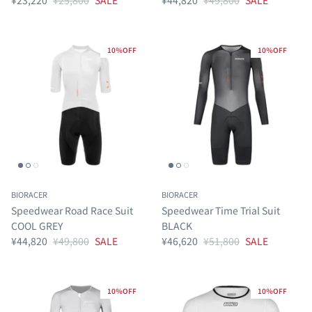
¥23,220
¥25,800
SALE
¥44,820
¥49,800
SALE
10％OFF
10％OFF
BIORACER
BIORACER
Speedwear Road Race Suit
Speedwear Time Trial Suit
COOL GREY
BLACK
¥44,820
¥49,800
SALE
¥46,620
¥51,800
SALE
10％OFF
10％OFF