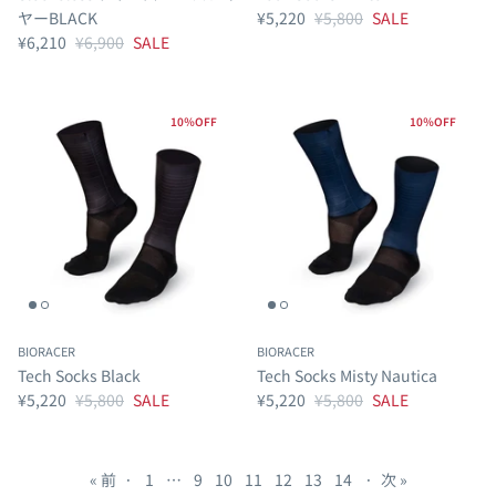
ヤーBLACK
¥5,220
¥5,800
SALE
¥6,210
¥6,900
SALE
10％OFF
10％OFF
BIORACER
BIORACER
Tech Socks Black
Tech Socks Misty Nautica
¥5,220
¥5,800
SALE
¥5,220
¥5,800
SALE
« 前
·
1
…
9
10
11
12
13
14
·
次 »