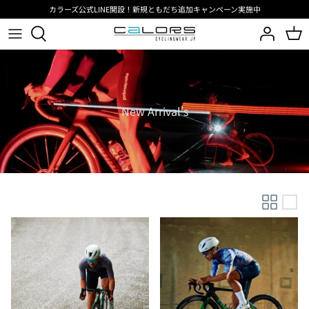
コ
カラーズ公式LINE開設！新規ともだち追加キャンペーン実施中
ン
テ
ン
サイクリングウェア
サイクリングウェア
インタークーラーコレクション
UAE Team Emirates XRG
BIORACER
ビオレーサーメディア
ツ
へ
アクセサリー
アクセサリー
SPEEDWEAR CONCEPT
Team TotalEnergies
PISSEI
ブログ
移
New Arrival's
動
シーズン
JAPAN LIMITED
Groupama FDJ United
スポーツ
BIORACER 26SS
Belgian cycling
PISSEI 26SS
RIDE BIBSHORTS
RIDE AEROSUIT
ReSkin