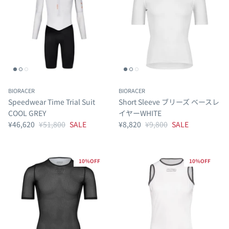
BIORACER
BIORACER
Speedwear Time Trial Suit
Short Sleeve ブリーズ ベースレ
COOL GREY
イヤーWHITE
¥46,620
¥51,800
SALE
¥8,820
¥9,800
SALE
10％OFF
10％OFF