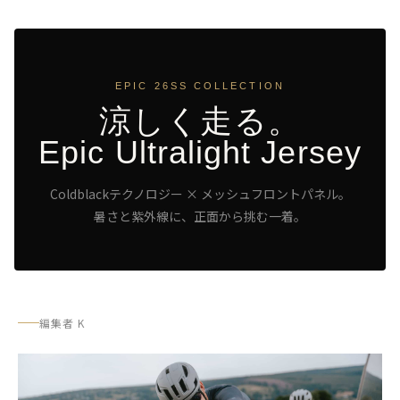
EPIC 26SS COLLECTION
涼しく走る。
Epic Ultralight Jersey
Coldblackテクノロジー × メッシュフロントパネル。
暑さと紫外線に、正面から挑む一着。
ップインタークーラー
Speedwear AeroLite Road Race Suit
Speedwea
Cool Grey
Black
¥55,000
¥55,000
編集者 K