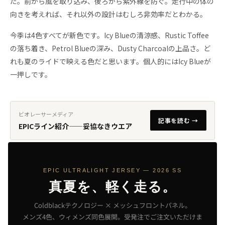
だ。前から風を取り込み、後ろから紫外線を防ぐ。走行中の体の
向きを考えれば、それ以外の設計はむしろ非効率だとわかる。
今季は4色すべてが新色です。Icy Blueの清涼感、Rustic Toffee
の落ち着き、Petrol Blueの深み、Dusty Charcoalの上品さ。ど
れも夏のライドで映える色だと思います。個人的にはIcy Blueが
一押しです。
ビオレーサーメディア
記事を読む →
EPICライン紹介——妥協なきウエア
EPIC ULTRALIGHT JERSEY — 2026 SS
真夏を、軽く走る。
Coldblackテクノロジー × メッシュフロントパネル。
メンズ4色、ウィメンズ同色展開。受発注でご注文いただけま