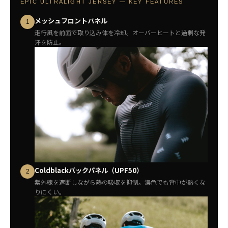
EPIC ULTRALIGHT JERSEY — KEY FEATURES
メッシュフロントパネル
1
走行風を前面で取り込み体を冷却。オーバーヒートと過剰な発
汗を防止。
Coldblackバックパネル（UPF50）
2
紫外線を遮断しながら熱の吸収を抑制。濃色でも背中が熱くな
りにくい。