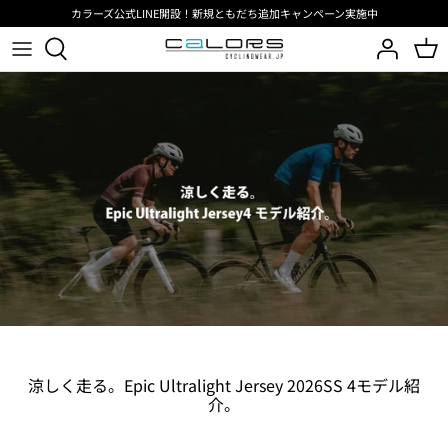
コ
カラーズ公式LINE開設！新規ともだち追加キャンペーン実施中
ン
テ
ン
サイクリングウェア
サイクリングウェア
インタークーラーコレクション
UAE Team Emirates XRG
BIORACER
ビオレーサーメディア
ツ
へ
アクセサリー
アクセサリー
SPEEDWEAR CONCEPT
Team TotalEnergies
PISSEI
ブログ
移
動
シーズン
JAPAN LIMITED
Groupama FDJ United
スポーツ
BIORACER 26SS
Belgian cycling
PISSEI 26SS
RIDE BIBSHORTS
RIDE AEROSUIT
涼しく走る。Epic Ultralight Jersey 2026SS 4モデル紹
介。
ReSkin