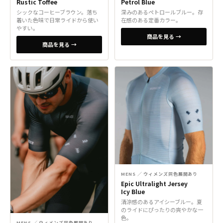
Rustic Toffee
Petrol Blue
シックなコーヒーブラウン。落ち
深みのあるペトロールブルー。存
着いた色味で日常ライドから使い
在感のある定番カラー。
やすい。
商品を見る →
商品を見る →
MENS ／ ウィメンズ同色展開あり
Epic Ultralight Jersey
Icy Blue
清涼感のあるアイシーブルー。夏
のライドにぴったりの爽やかな一
色。
MENS ／ ウィメンズ同色展開あり