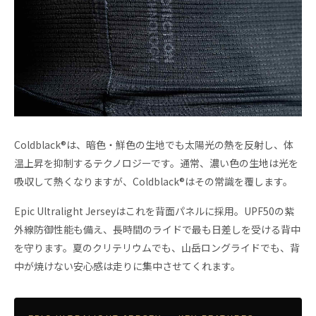
Coldblack®は、暗色・鮮色の生地でも太陽光の熱を反射し、体
温上昇を抑制するテクノロジーです。通常、濃い色の生地は光を
吸収して熱くなりますが、Coldblack®はその常識を覆します。
Epic Ultralight Jerseyはこれを背面パネルに採用。UPF50の紫
外線防御性能も備え、長時間のライドで最も日差しを受ける背中
を守ります。夏のクリテリウムでも、山岳ロングライドでも、背
中が焼けない安心感は走りに集中させてくれます。