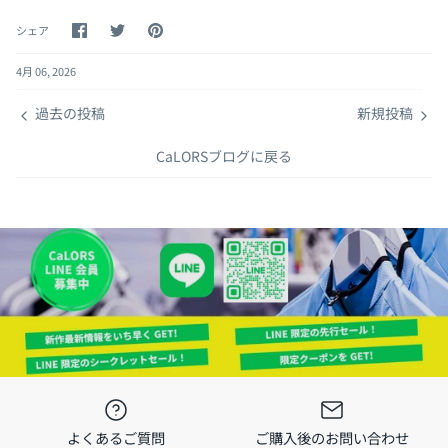
Facebook
Twitter
pinterest
シェア
で
で
で
シ
シ
ピ
4月 06, 2026
ェ
ェ
ン
ア
ア
留
め
過去の投稿
新規投稿
CaLORSブログに戻る
よくあるご質問
ご購入後のお問い合わせ